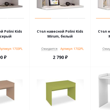
 Polini Kids
Стол навесной Polini Kids
Стол н
 серый
Mirum, белый
Артикул: 1703PL
Ожидается
Артикул: 1702PL
Ожид
90
₽
2 790
₽