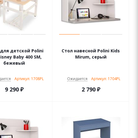
для детской Polini
Стол навесной Polini Kids
Disney Baby 400 SM,
Mirum, серый
бежевый
ается
Артикул: 1708PL
Ожидается
Артикул: 1704PL
9 290
₽
2 790
₽