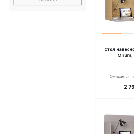
Стол навесной
Mirum,
Ожидается
2 7