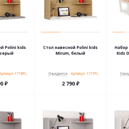
 Polini kids
Стол навесной Polini kids
Набор 
 серый
Mirum, белый
Kids 
Артикул: 1778PL
Ожидается
Артикул: 1777PL
Ожид
90
₽
2 790
₽