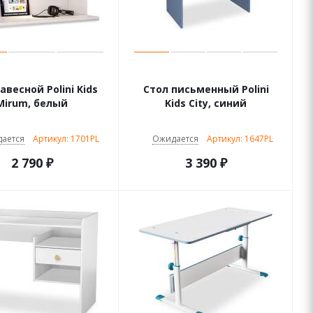
авесной Polini Kids
Стол письменный Polini
Mirum, белый
Kids City, синий
ается
Артикул: 1701PL
Ожидается
Артикул: 1647PL
2 790
₽
3 390
₽