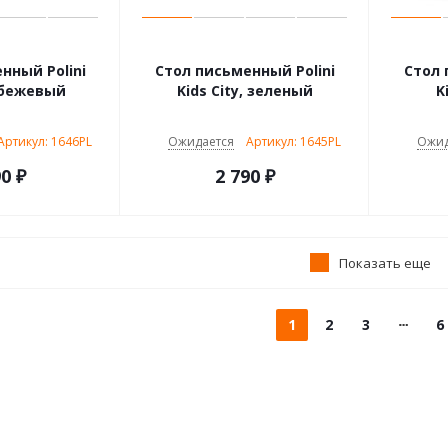
нный Polini
Стол письменный Polini
Стол 
, бежевый
Kids City, зеленый
K
Артикул: 1646PL
Ожидается
Артикул: 1645PL
Ожид
90
₽
2 790
₽
Показать еще
1
2
3
6