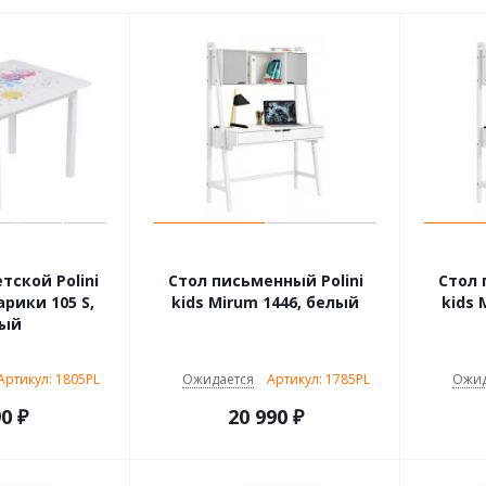
тской Polini
Стол письменный Polini
Стол 
рики 105 S,
kids Mirum 1446, белый
kids 
лый
Артикул: 1805PL
Ожидается
Артикул: 1785PL
Ожид
90
₽
20 990
₽