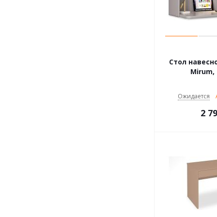
Стол навесной
Mirum,
Ожидается
2 7