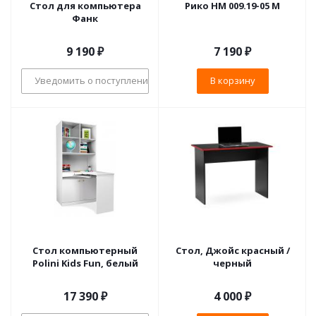
Стол для компьютера
Рико НМ 009.19-05 М
Фанк
9 190
₽
7 190
₽
Уведомить о поступлении
В корзину
Стол компьютерный
Стол, Джойс красный /
Polini Kids Fun, белый
черный
17 390
₽
4 000
₽