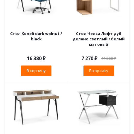
Стол Koneli dark walnut /
Стол Челси Лофт дуб
black
делано светлый / белый
матовый
16 380
₽
7 270
₽
11 500
₽
В корзину
В корзину