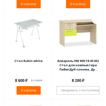
В корзину
В корзину
Стол Rubin white
Акварель НМ 009.19-05 М2
Стол для компьютера
Лайм/Дуб сонома, Дуб
Сонома
8 600
₽
8 200
₽
11 100
₽
В корзину
Уведомить о поступлении