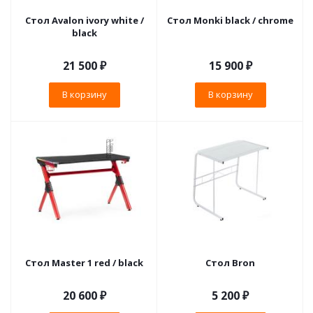
Стол Avalon ivory white /
Стол Monki black / chrome
black
21 500
₽
15 900
₽
В корзину
В корзину
Стол Master 1 red / black
Стол Bron
20 600
₽
5 200
₽