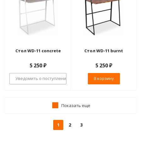
Cтол WD-11 concrete
Cтол WD-11 burnt
5 250
₽
5 250
₽
Уведомить о поступлении
В корзину
Показать еще
1
2
3