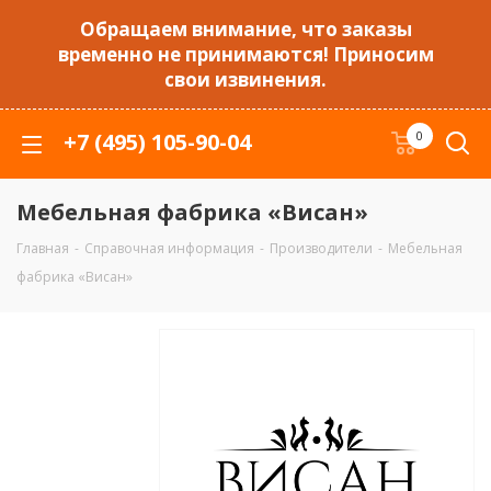
Обращаем внимание, что заказы
временно не принимаются! Приносим
свои извинения.
+7 (495) 105-90-04
0
Мебельная фабрика «Висан»
Главная
-
Справочная информация
-
Производители
-
Мебельная
фабрика «Висан»